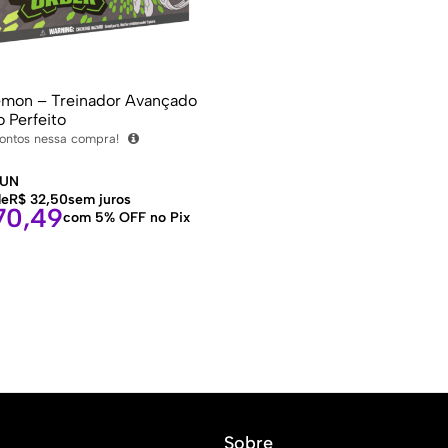
émon – Treinador Avançado
o Perfeito
ontos nessa compra!
UN
de
R$
32,50
sem juros
0,49
com 5% OFF no Pix
Sobre