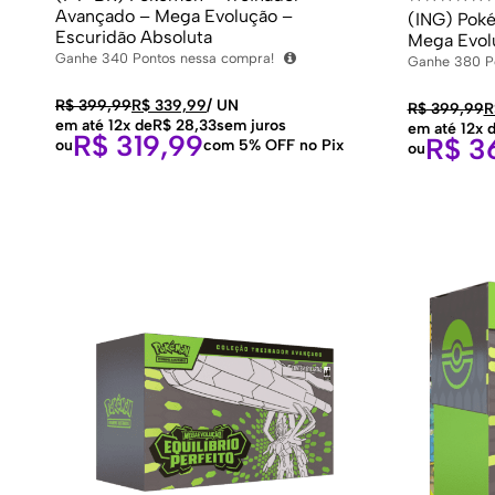
Avançado – Mega Evolução –
(ING) Poké
Escuridão Absoluta
Mega Evolu
Ganhe
340
Pontos nessa compra!
Ganhe
380
P
R$
399,99
R$
339,99
/
UN
R$
399,99
R
em até 12x de
R$
28,33
sem juros
em até 12x 
R$
319,99
R$
3
ou
com 5% OFF no Pix
ou