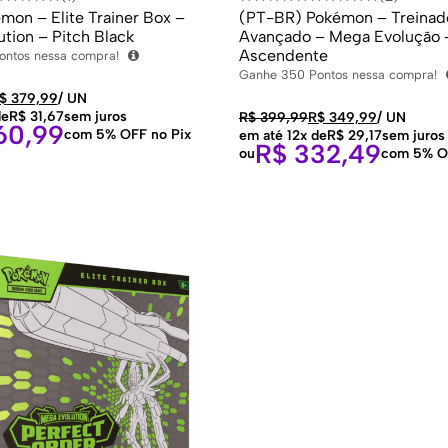
mon – Elite Trainer Box –
(PT-BR) Pokémon – Treinad
tion – Pitch Black
Avançado – Mega Evolução 
Ascendente
ontos nessa compra!
Ganhe
350
Pontos nessa compra!
$
379,99
/
UN
de
R$
31,67
sem juros
R$
399,99
R$
349,99
/
UN
60,99
com 5% OFF no Pix
em até 12x de
R$
29,17
sem juros
R$
332,49
ou
com 5% O