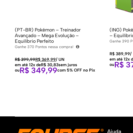
(PT-BR) Pokémon – Treinador
(ING) Pok
Avançado – Mega Evolução –
– Equilíbri
Equilíbrio Perfeito
Ganhe
390
P
Ganhe
370
Pontos nessa compra!
R$
389,99
/
em até 12x 
R$
399,99
R$
369,99
/
UN
R$
37
ou
em até 12x de
R$
30,83
sem juros
R$
349,99
ou
com 5% OFF no Pix
Ajuda