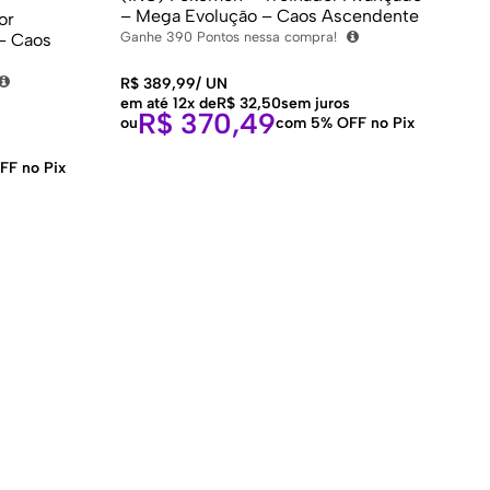
– Mega Evolução – Caos Ascendente
or
Ganhe
390
Pontos nessa compra!
– Caos
R$
389,99
/
UN
em até 12x de
R$
32,50
sem juros
R$
370,49
ou
com 5% OFF no Pix
FF no Pix