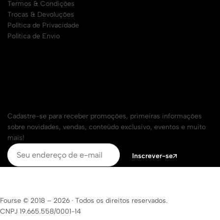
Termos & Condições
Trocas & Devoluções
Política de Privacidade
Política de Envio
Cadastre seu e-mail para receber todas as
promoções
Cadastre-se para receber promoções, primeiras informações
sobre novidades, vendas, conteúdo exclusivo, eventos e muito
mais!
Inscrever-se
Fourse © 2018 – 2026
·
Todos os direitos reservados.
CNPJ 19.665.558/0001-14