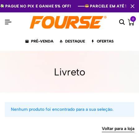
PAGUE NO PIX E GANHE 5% OFF!
PAGUE NO PIX E GANHE 5% OFF!
PAGUE NO PIX E GANHE 5% OFF!
PARCELE EM ATÉ 12X S
PARCELE EM ATÉ 12X S
PARCELE EM ATÉ 12X S
0
PRÉ-VENDA
DESTAQUE
OFERTAS
Livreto
Nenhum produto foi encontrado para a sua seleção.
Voltar para a loja