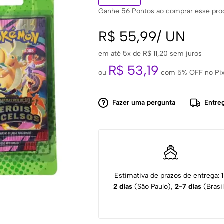
Ganhe
56
Pontos ao comprar esse pro
R$
55,99
/
UN
em até 5x de
R$
11,20
sem juros
R$
53,19
ou
com 5% OFF no Pi
Fazer uma pergunta
Entre
Estimativa de prazos de entrega:
2 dias
(São Paulo),
2-7 dias
(Brasil