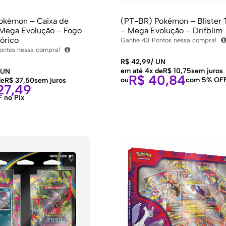
okémon – Caixa de
(PT-BR) Pokémon – Blister T
 Mega Evolução – Fogo
– Mega Evolução – Drifblim
órico
Ganhe
43
Pontos nessa compra!
ontos nessa compra!
R$
42,99
/
UN
em até 4x de
R$
10,75
sem juros
UN
R$
40,84
ou
com 5% OFF
de
R$
37,50
sem juros
7,49
 no Pix