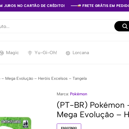
EM JUROS NO CARTÃO DE CRÉDITO!
EM JUROS NO CARTÃO DE CRÉDITO!
EM JUROS NO CARTÃO DE CRÉDITO!
FRETE GRÁTIS EM PEDIDO
FRETE GRÁTIS EM PEDIDO
FRETE GRÁTIS EM PEDIDO
Magic
Yu-Gi-Oh!
Lorcana
 – Mega Evolução – Heróis Excelsos – Tangela
Marca:
Pokémon
(PT-BR) Pokémon –
Mega Evolução – He
ESGOTADO