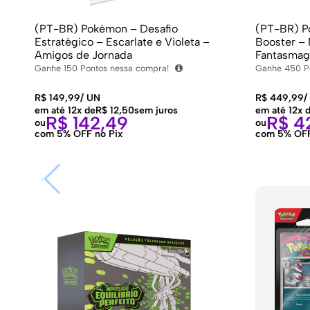
(PT-BR) Pokémon – Desafio
(PT-BR) P
Estratégico – Escarlate e Violeta –
Booster –
Amigos de Jornada
Fantasmag
Ganhe
150
Pontos nessa compra!
Ganhe
450
P
R$
149,99
/
UN
R$
449,99
/
em até 12x de
R$
12,50
sem juros
em até 12x 
R$
142,49
R$
42
ou
ou
com 5% OFF no Pix
com 5% OFF