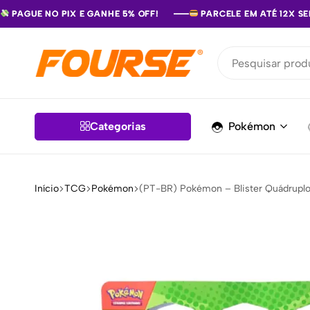
PAGUE NO PIX E GANHE 5% OFF!
PAGUE NO PIX E GANHE 5% OFF!
PAGUE NO PIX E GANHE 5% OFF!
PARCELE EM ATÉ 12X S
PARCELE EM ATÉ 12X S
PARCELE EM ATÉ 12X S
Fourse
Viva
a
jornada
Categorias
Pokémon
Início
TCG
Pokémon
(PT-BR) Pokémon – Blister Quádruplo