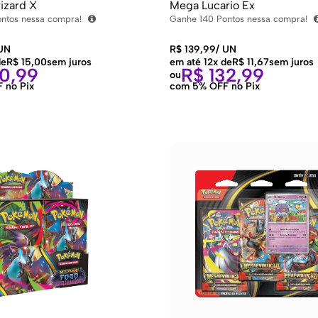
izard X
Mega Lucario Ex
ntos nessa compra!
Ganhe
140
Pontos nessa compra!
UN
R$
139,99
/
UN
de
R$
15,00
sem juros
em até 12x de
R$
11,67
sem juros
0,99
R$
132,99
ou
 no Pix
com 5% OFF no Pix