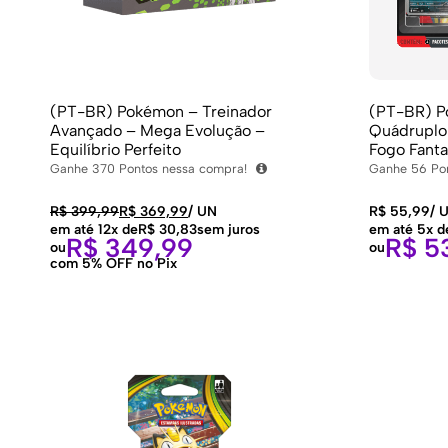
(PT-BR) Pokémon – Treinador
(PT-BR) P
Avançado – Mega Evolução –
Quádruplo
Equilíbrio Perfeito
Fogo Fant
Ganhe
370
Pontos nessa compra!
Ganhe
56
Pon
R$
399,99
R$
369,99
/
UN
R$
55,99
/
U
em até 12x de
R$
30,83
sem juros
em até 5x d
R$
349,99
R$
53
ou
ou
com 5% OFF no Pix