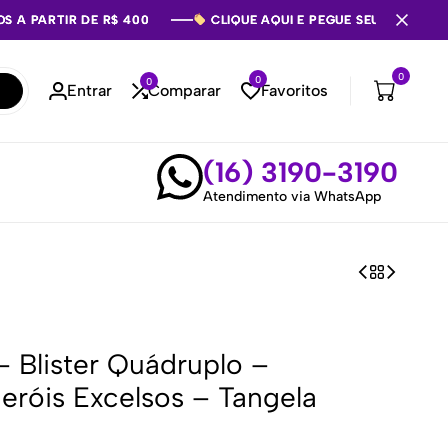
S A PARTIR DE R$ 400
S A PARTIR DE R$ 400
S A PARTIR DE R$ 400
CLIQUE AQUI E PEGUE SEU CUPOM 
CLIQUE AQUI E PEGUE SEU CUPOM 
CLIQUE AQUI E PEGUE SEU CUPOM 
0
0
0
Entrar
Comparar
Favoritos
(16) 3190-3190
Atendimento via WhatsApp
 Blister Quádruplo –
róis Excelsos – Tangela