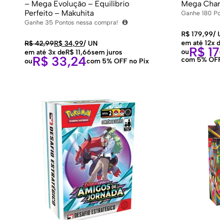
– Mega Evolução – Equilíbrio
Mega Char
Perfeito – Makuhita
Ganhe
180
Po
Ganhe
35
Pontos nessa compra!
R$
179,99
/
em até 12x 
R$
42,99
R$
34,99
/
UN
R$
17
ou
em até 3x de
R$
11,66
sem juros
R$
33,24
com 5% OFF
ou
com 5% OFF no Pix