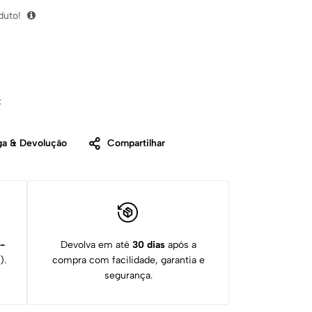
duto!
x
ga & Devolução
Compartilhar
1-
Devolva em até
30 dias
após a
).
compra com facilidade, garantia e
segurança.