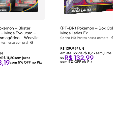
okémon – Blister
(PT-BR) Pokémon – Box Col
 – Mega Evolução –
Mega Latias Ex
asmagórico – Weavile
Ganhe
140
Pontos nessa compra!
tos nessa compra!
R$
139,99
/
UN
em até 12x de
R$
11,67
sem juros
N
R$
132,99
ou
e
R$
11,20
sem juros
,19
com 5% OFF no Pix
com 5% OFF no Pix