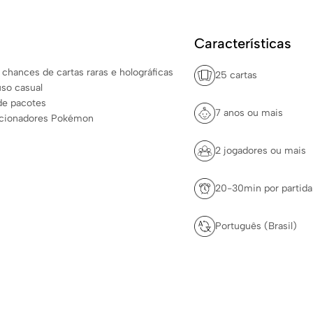
Características
chances de cartas raras e holográficas
25 cartas
uso casual
de pacotes
7 anos ou mais
olecionadores Pokémon
2 jogadores ou mais
20-30min por partida
Português (Brasil)