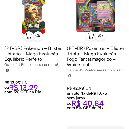
(PT-BR) Pokémon – Blister
(PT-BR) Pokémon – Blister
Unitário – Mega Evolução –
Triplo – Mega Evolução –
Equilíbrio Perfeito
Fogo Fantasmagórico –
Whimsicott
Ganhe
14
Pontos nessa compra!
Ganhe
43
Pontos nessa compra!
R$
13,99
/
UN
R$
13,29
ou
R$
42,99
/
UN
com 5% OFF no Pix
em até 4x de
R$
10,75
sem juros
R$
40,84
ou
com 5% OFF no Pix