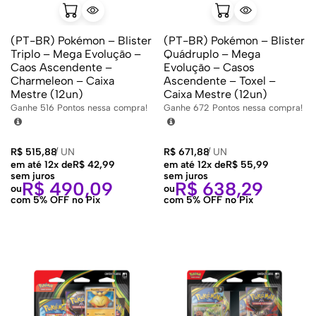
(PT-BR) Pokémon – Blister
(PT-BR) Pokémon – Blister
Triplo – Mega Evolução –
Quádruplo – Mega
Caos Ascendente –
Evolução – Casos
Charmeleon – Caixa
Ascendente – Toxel –
Mestre (12un)
Caixa Mestre (12un)
Ganhe
516
Pontos nessa compra!
Ganhe
672
Pontos nessa compra!
R$
515,88
/
UN
R$
671,88
/
UN
em até 12x de
R$
42,99
em até 12x de
R$
55,99
sem juros
sem juros
R$
490,09
R$
638,29
ou
ou
com 5% OFF no Pix
com 5% OFF no Pix