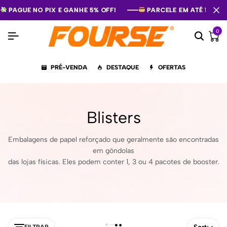
PAGUE NO PIX E GANHE 5% OFF!
PAGUE NO PIX E GANHE 5% OFF!
PAGUE NO PIX E GANHE 5% OFF!
PARCELE EM ATÉ 12X S
PARCELE EM ATÉ 12X S
PARCELE EM ATÉ 12X S
0
PRÉ-VENDA
DESTAQUE
OFERTAS
Blisters
Embalagens de papel reforçado que geralmente são encontradas
em gôndolas
das lojas físicas. Eles podem conter 1, 3 ou 4 pacotes de booster.