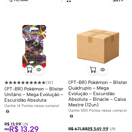
Sort
FILTRAR
(PT-BR) Pokémon – Blister
(10)
Quádruplo – Mega
(PT-BR) Pokémon – Blister
Evolução – Escuridão
Unitário – Mega Evolução –
Absoluta – Binacle – Caixa
Escuridão Absoluta
Mestre (12un)
Ganhe
14
Pontos nessa compra!
Ganhe
550
Pontos nessa compra!
R$
13,99
/
UN
R$
13,29
ou
R$
671,88
R$
549,99
/
UN