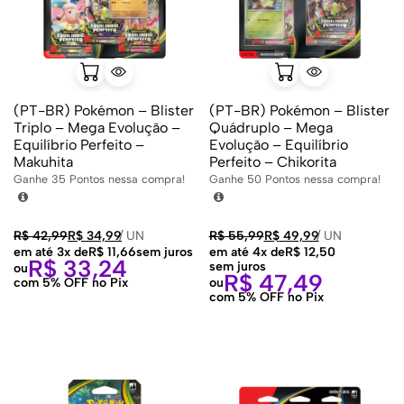
(PT-BR) Pokémon – Blister
(PT-BR) Pokémon – Blister
Triplo – Mega Evolução –
Quádruplo – Mega
Equilíbrio Perfeito –
Evolução – Equilíbrio
Makuhita
Perfeito – Chikorita
Ganhe
35
Pontos nessa compra!
Ganhe
50
Pontos nessa compra!
R$
42,99
R$
34,99
/
UN
R$
55,99
R$
49,99
/
UN
em até 3x de
R$
11,66
sem juros
em até 4x de
R$
12,50
R$
33,24
sem juros
ou
R$
47,49
com 5% OFF no Pix
ou
com 5% OFF no Pix