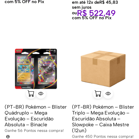
com 5% OFF no Pix
em até 12x de
R$
45,83
sem juros
R$
522,49
ou
com 5% OFF no Pix
(PT-BR) Pokémon – Blister
(PT-BR) Pokémon – Blister
Quádruplo – Mega
Triplo – Mega Evolução –
Evolução – Escuridão
Escuridão Absoluta –
Absoluta – Binacle
Slowpoke – Caixa Mestre
(12un)
Ganhe
56
Pontos nessa compra!
Ganhe
450
Pontos nessa compra!