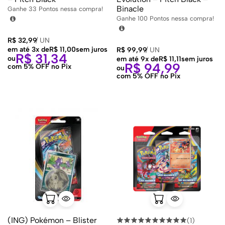
Binacle
Ganhe
33
Pontos nessa compra!
Ganhe
100
Pontos nessa compra!
R$
32,99
/
UN
em até 3x de
R$
11,00
sem juros
R$
99,99
/
UN
R$
31,34
ou
em até 9x de
R$
11,11
sem juros
R$
94,99
com 5% OFF no Pix
ou
com 5% OFF no Pix
(ING) Pokémon – Blister
(1)