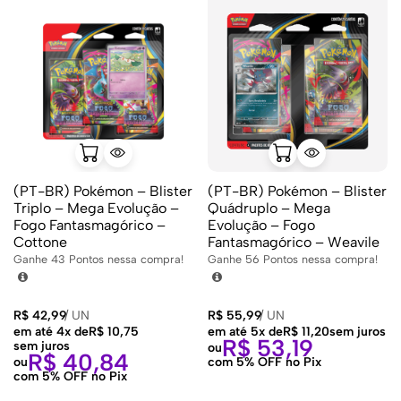
(PT-BR) Pokémon – Blister
(PT-BR) Pokémon – Blister
Triplo – Mega Evolução –
Quádruplo – Mega
Fogo Fantasmagórico –
Evolução – Fogo
Cottone
Fantasmagórico – Weavile
Ganhe
43
Pontos nessa compra!
Ganhe
56
Pontos nessa compra!
R$
42,99
/
UN
R$
55,99
/
UN
em até 4x de
R$
10,75
em até 5x de
R$
11,20
sem juros
R$
53,19
sem juros
ou
R$
40,84
ou
com 5% OFF no Pix
com 5% OFF no Pix