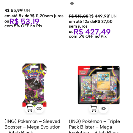
R$
55,99
/
UN
em até 5x de
R$
11,20
sem juros
R$
515,88
R$
449,99
/
UN
R$
53,19
ou
em até 12x de
R$
37,50
com 5% OFF no Pix
sem juros
R$
427,49
ou
com 5% OFF no Pix
(ING) Pokémon – Sleeved
(ING) Pokémon – Triple
Booster – Mega Evolution
Pack Blister – Mega
– Pitch Black
Evolution – Pitch Black –