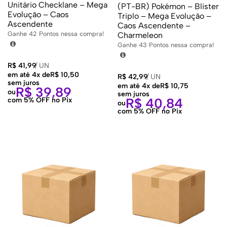
Unitário Checklane – Mega
(PT-BR) Pokémon – Blister
Evolução – Caos
Triplo – Mega Evolução –
Ascendente
Caos Ascendente –
Ganhe
42
Pontos nessa compra!
Charmeleon
Ganhe
43
Pontos nessa compra!
R$
41,99
/
UN
em até 4x de
R$
10,50
R$
42,99
/
UN
sem juros
em até 4x de
R$
10,75
R$
39,89
ou
sem juros
R$
40,84
com 5% OFF no Pix
ou
com 5% OFF no Pix