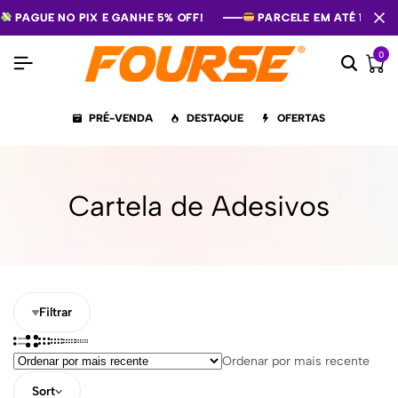
PAGUE NO PIX E GANHE 5% OFF!
PAGUE NO PIX E GANHE 5% OFF!
PAGUE NO PIX E GANHE 5% OFF!
PARCELE EM ATÉ 12X S
PARCELE EM ATÉ 12X S
PARCELE EM ATÉ 12X S
0
PRÉ-VENDA
DESTAQUE
OFERTAS
Cartela de Adesivos
Filtrar
Ordenar por mais recente
Sort