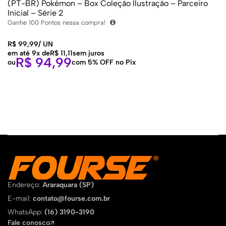
(PT-BR) Pokémon – Box Coleção Ilustração – Parceiro
Inicial – Série 2
Ganhe
100
Pontos nessa compra!
R$
99,99
/
UN
em até 9x de
R$
11,11
sem juros
R$
94,99
ou
com 5% OFF no Pix
Endereço:
Araraquara (SP)
E-mail:
contato@fourse.com.br
WhatsApp:
(16) 3190-3190
Fale conosco