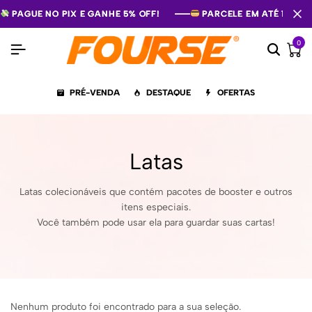
PAGUE NO PIX E GANHE 5% OFF!
PAGUE NO PIX E GANHE 5% OFF!
PAGUE NO PIX E GANHE 5% OFF!
PARCELE EM ATÉ 12X S
PARCELE EM ATÉ 12X S
PARCELE EM ATÉ 12X S
0
PRÉ-VENDA
DESTAQUE
OFERTAS
Latas
Latas colecionáveis que contém pacotes de booster e outros
itens especiais.
Você também pode usar ela para guardar suas cartas!
Nenhum produto foi encontrado para a sua seleção.