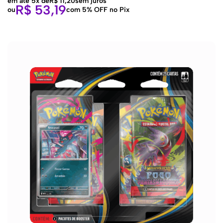
em até 5x de
R$
11,20
sem juros
R$
53,19
ou
com 5% OFF no Pix