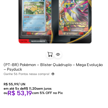
(PT-BR) Pokémon – Blister Quádruplo – Mega Evolução
– Psyduck
Ganhe
56
Pontos nessa compra!
R$
55,99
/
UN
em até 5x de
R$
11,20
sem juros
R$
53,19
ou
com 5% OFF no Pix