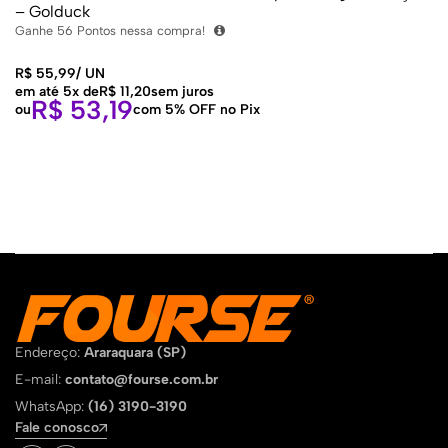
– Golduck
Ganhe
56
Pontos nessa compra!
R$
55,99
/
UN
em até 5x de
R$
11,20
sem juros
R$
53,19
ou
com 5% OFF no Pix
Endereço:
Araraquara (SP)
E-mail:
contato@fourse.com.br
WhatsApp:
(16) 3190-3190
Fale conosco