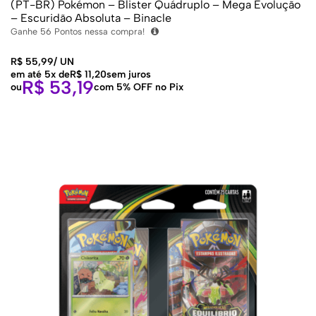
(PT-BR) Pokémon – Blister Quádruplo – Mega Evolução
– Escuridão Absoluta – Binacle
Ganhe
56
Pontos nessa compra!
R$
55,99
/
UN
em até 5x de
R$
11,20
sem juros
R$
53,19
ou
com 5% OFF no Pix