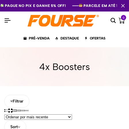
PAGUE NO PIX E GANHE 5% OFF!
PAGUE NO PIX E GANHE 5% OFF!
PAGUE NO PIX E GANHE 5% OFF!
PARCELE EM ATÉ 12X S
PARCELE EM ATÉ 12X S
PARCELE EM ATÉ 12X S
0
PRÉ-VENDA
DESTAQUE
OFERTAS
4x Boosters
Filtrar
Sort