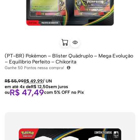
(PT-BR) Pokémon – Blister Quádruplo – Mega Evolução
– Equilíbrio Perfeito – Chikorita
Ganhe
50
Pontos nessa compra!
R$
55,99
R$
49,99
/
UN
em até 4x de
R$
12,50
sem juros
R$
47,49
ou
com 5% OFF no Pix