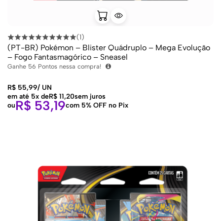
(1)
(PT-BR) Pokémon – Blister Quádruplo – Mega Evolução
– Fogo Fantasmagórico – Sneasel
Ganhe
56
Pontos nessa compra!
R$
55,99
/
UN
em até 5x de
R$
11,20
sem juros
R$
53,19
ou
com 5% OFF no Pix