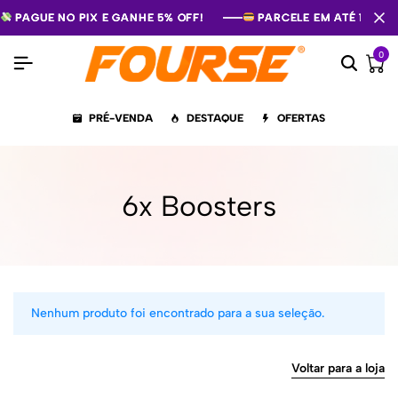
PAGUE NO PIX E GANHE 5% OFF!
PAGUE NO PIX E GANHE 5% OFF!
PAGUE NO PIX E GANHE 5% OFF!
PARCELE EM ATÉ 12X S
PARCELE EM ATÉ 12X S
PARCELE EM ATÉ 12X S
0
PRÉ-VENDA
DESTAQUE
OFERTAS
6x Boosters
Nenhum produto foi encontrado para a sua seleção.
Voltar para a loja