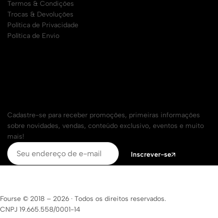
Termos & Condições
Trocas & Devoluções
Política de Privacidade
Política de Envio
Cadastre seu e-mail para receber todas as
promoções
Cadastre-se para receber promoções, primeiras informações
sobre novidades, vendas, conteúdo exclusivo, eventos e muito
mais!
Inscrever-se
Fourse © 2018 – 2026
·
Todos os direitos reservados.
CNPJ 19.665.558/0001-14