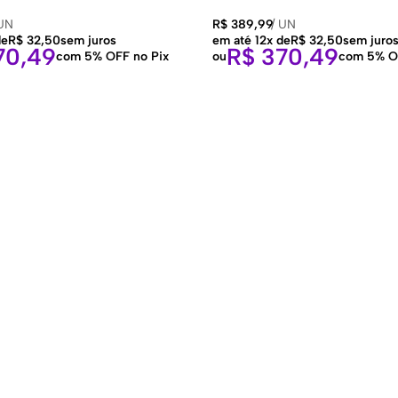
UN
R$
389,99
/
UN
de
R$
32,50
sem juros
em até 12x de
R$
32,50
sem juro
0,49
R$
370,49
com 5% OFF no Pix
ou
com 5% O