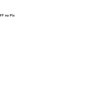
s
FF no Pix