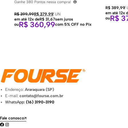
Ganhe
380
Pontos nessa compra!
R$
389,99
/
em até 12x 
R$
399,99
R$
379,99
/
UN
R$
37
ou
em até 12x de
R$
31,67
sem juros
R$
360,99
ou
com 5% OFF no Pix
Endereço:
Araraquara (SP)
E-mail:
contato@fourse.com.br
WhatsApp:
(16) 3190-3190
Fale conosco