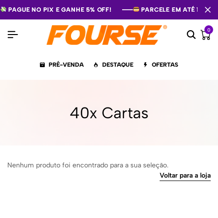
PAGUE NO PIX E GANHE 5% OFF!
PAGUE NO PIX E GANHE 5% OFF!
PAGUE NO PIX E GANHE 5% OFF!
PARCELE EM ATÉ 12X S
PARCELE EM ATÉ 12X S
PARCELE EM ATÉ 12X S
0
PRÉ-VENDA
DESTAQUE
OFERTAS
40x Cartas
Nenhum produto foi encontrado para a sua seleção.
Voltar para a loja