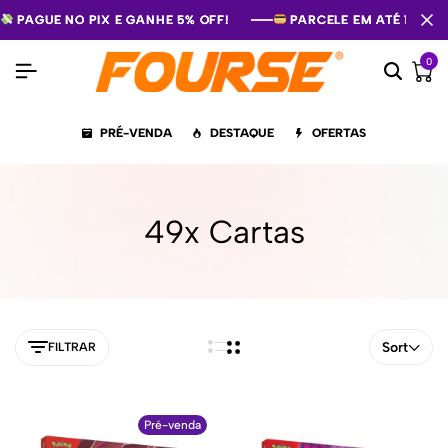
PAGUE NO PIX E GANHE 5% OFF!
PAGUE NO PIX E GANHE 5% OFF!
PAGUE NO PIX E GANHE 5% OFF!
PARCELE EM ATÉ 12X S
PARCELE EM ATÉ 12X S
PARCELE EM ATÉ 12X S
0
PRÉ-VENDA
DESTAQUE
OFERTAS
49x Cartas
Sort
FILTRAR
Pré-venda