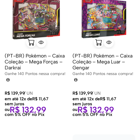
(PT-BR) Pokémon – Caixa
(PT-BR) Pokémon – Caixa
Coleção – Mega Forças –
Coleção – Mega Luar –
Darkrai
Gengar
Ganhe
140
Pontos nessa compra!
Ganhe
140
Pontos nessa compra!
R$
139,99
/
UN
R$
139,99
/
UN
em até 12x de
R$
11,67
em até 12x de
R$
11,67
sem juros
sem juros
R$
132,99
R$
132,99
ou
ou
com 5% OFF no Pix
com 5% OFF no Pix