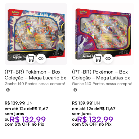
(PT-BR) Pokémon – Box
(PT-BR) Pokémon – Box
Coleção – Mega Lucario Ex
Coleção – Mega Latias Ex
Ganhe
140
Pontos nessa compra!
Ganhe
140
Pontos nessa compra!
R$
139,99
/
UN
R$
139,99
/
UN
em até 12x de
R$
11,67
em até 12x de
R$
11,67
sem juros
sem juros
R$
132,99
R$
132,99
ou
ou
com 5% OFF no Pix
com 5% OFF no Pix