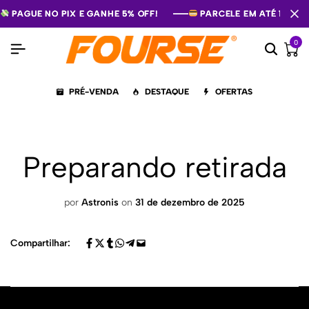
PAGUE NO PIX E GANHE 5% OFF!
PAGUE NO PIX E GANHE 5% OFF!
PAGUE NO PIX E GANHE 5% OFF!
PARCELE EM ATÉ 12X S
PARCELE EM ATÉ 12X S
PARCELE EM ATÉ 12X S
0
PRÉ-VENDA
DESTAQUE
OFERTAS
Preparando retirada
por
Astronis
on
31 de dezembro de 2025
Compartilhar: