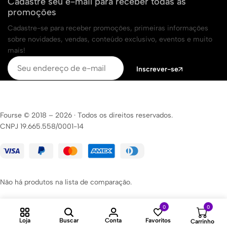
Cadastre seu e-mail para receber todas as
promoções
Cadastre-se para receber promoções, primeiras informações
sobre novidades, vendas, conteúdo exclusivo, eventos e muito
mais!
Inscrever-se
Fourse © 2018 – 2026
·
Todos os direitos reservados.
CNPJ 19.665.558/0001-14
Não há produtos na lista de comparação.
0
0
Loja
Buscar
Conta
Favoritos
Carrinho