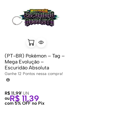
(PT-BR) Pokémon – Tag –
Mega Evolução –
Escuridão Absoluta
Ganhe
12
Pontos nessa compra!
R$
11,99
/
UN
R$
11,39
ou
com 5% OFF no Pix