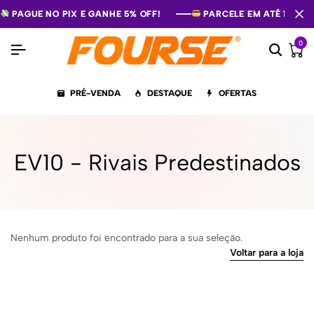
PAGUE NO PIX E GANHE 5% OFF!
PAGUE NO PIX E GANHE 5% OFF!
PAGUE NO PIX E GANHE 5% OFF!
PARCELE EM ATÉ 12X S
PARCELE EM ATÉ 12X S
PARCELE EM ATÉ 12X S
0
PRÉ-VENDA
DESTAQUE
OFERTAS
EV10 - Rivais Predestinados
Nenhum produto foi encontrado para a sua seleção.
Voltar para a loja