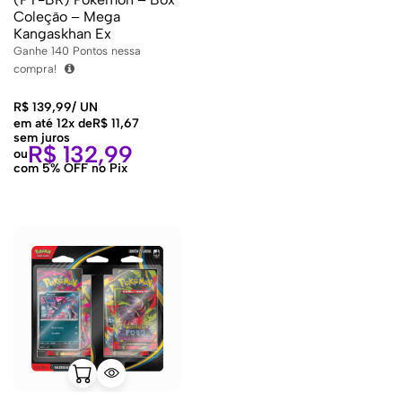
Coleção – Mega
Kangaskhan Ex
Ganhe
140
Pontos nessa
compra!
R$
139,99
/
UN
em até 12x de
R$
11,67
sem juros
R$
132,99
ou
com 5% OFF no Pix