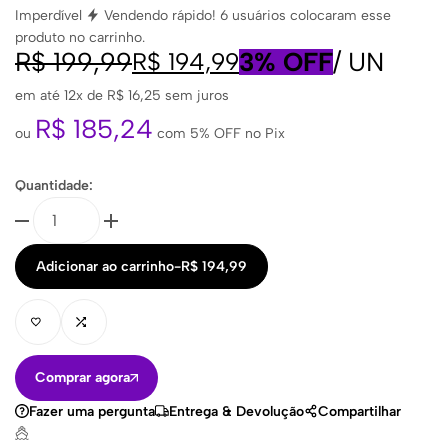
Imperdível
Vendendo rápido!
6
usuários colocaram esse
produto no carrinho.
R$
199,99
3% OFF
/
UN
R$
194,99
em até 12x de
R$
16,25
sem juros
R$
185,24
ou
com 5% OFF no Pix
Quantidade:
Adicionar ao carrinho
-
R$
194,99
Comprar agora
Fazer uma pergunta
Entrega & Devolução
Compartilhar