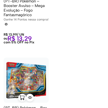
(PT-BR) Pokémon –
Booster Avulso – Mega
Evolução – Fogo
Fantasmagórico
Ganhe
14
Pontos nessa compra!
R$
13,99
/
UN
R$
13,29
ou
com 5% OFF no Pix
(PT-BR) Pokémon – Box