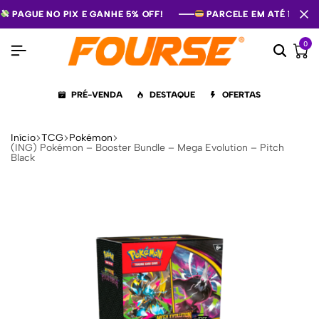
PAGUE NO PIX E GANHE 5% OFF!
PAGUE NO PIX E GANHE 5% OFF!
PAGUE NO PIX E GANHE 5% OFF!
PARCELE EM ATÉ 12X S
PARCELE EM ATÉ 12X S
PARCELE EM ATÉ 12X S
0
PRÉ-VENDA
DESTAQUE
OFERTAS
Início
TCG
Pokémon
(ING) Pokémon – Booster Bundle – Mega Evolution – Pitch
Black