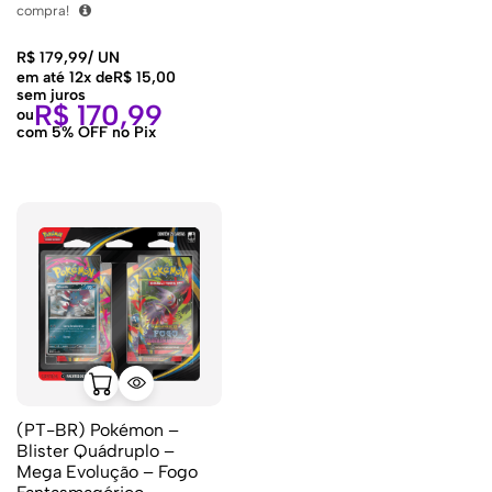
compra!
R$
179,99
/
UN
em até 12x de
R$
15,00
sem juros
R$
170,99
ou
com 5% OFF no Pix
(PT-BR) Pokémon –
Blister Quádruplo –
Mega Evolução – Fogo