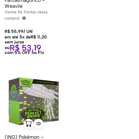
Fantasmagórico –
Weavile
Ganhe
56
Pontos nessa
compra!
R$
55,99
/
UN
em até 5x de
R$
11,20
sem juros
R$
53,19
ou
com 5% OFF no Pix
(ING) Pokémon –