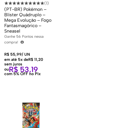
(1)
(PT-BR) Pokémon –
Blister Quádruplo –
Mega Evolução – Fogo
Fantasmagórico –
Sneasel
Ganhe
56
Pontos nessa
compra!
R$
55,99
/
UN
em até 5x de
R$
11,20
sem juros
R$
53,19
ou
com 5% OFF no Pix