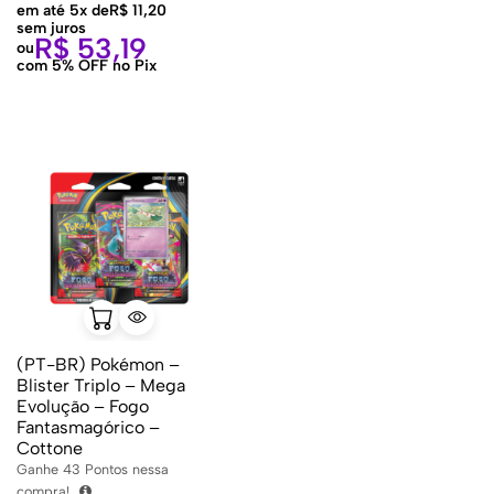
em até 5x de
R$
11,20
sem juros
R$
53,19
ou
com 5% OFF no Pix
(PT-BR) Pokémon –
Blister Triplo – Mega
Evolução – Fogo
Fantasmagórico –
Cottone
Ganhe
43
Pontos nessa
compra!