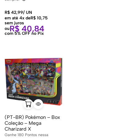
R$
42,99
/
UN
em até 4x de
R$
10,75
sem juros
R$
40,84
ou
com 5% OFF no Pix
(PT-BR) Pokémon – Box
Coleção – Mega
Charizard X
Ganhe
180
Pontos nessa