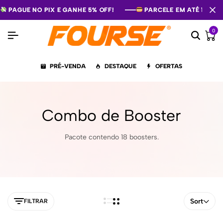
PAGUE NO PIX E GANHE 5% OFF!
PAGUE NO PIX E GANHE 5% OFF!
PAGUE NO PIX E GANHE 5% OFF!
PARCELE EM ATÉ 12X S
PARCELE EM ATÉ 12X S
PARCELE EM ATÉ 12X S
0
PRÉ-VENDA
DESTAQUE
OFERTAS
Combo de Booster
Pacote contendo 18 boosters.
Sort
FILTRAR