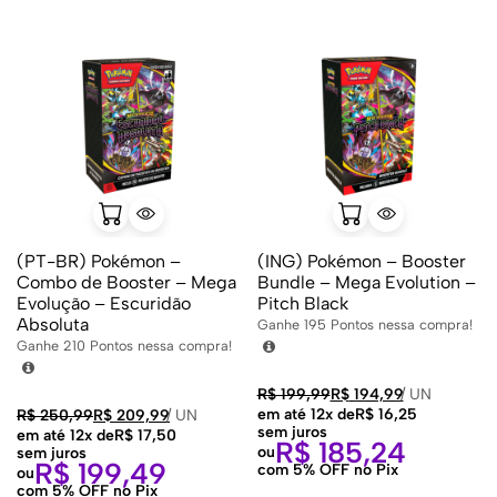
(PT-BR) Pokémon –
(ING) Pokémon – Booster
Combo de Booster – Mega
Bundle – Mega Evolution –
Evolução – Escuridão
Pitch Black
Absoluta
Ganhe
195
Pontos nessa compra!
Ganhe
210
Pontos nessa compra!
R$
199,99
R$
194,99
/
UN
em até 12x de
R$
16,25
R$
250,99
R$
209,99
/
UN
sem juros
em até 12x de
R$
17,50
R$
185,24
ou
sem juros
R$
199,49
com 5% OFF no Pix
ou
com 5% OFF no Pix