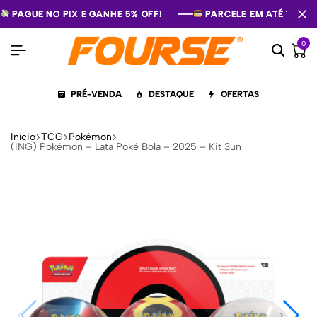
PAGUE NO PIX E GANHE 5% OFF!
PAGUE NO PIX E GANHE 5% OFF!
PAGUE NO PIX E GANHE 5% OFF!
PARCELE EM ATÉ 12X S
PARCELE EM ATÉ 12X S
PARCELE EM ATÉ 12X S
0
PRÉ-VENDA
DESTAQUE
OFERTAS
Início
TCG
Pokémon
(ING) Pokémon – Lata Poké Bola – 2025 – Kit 3un