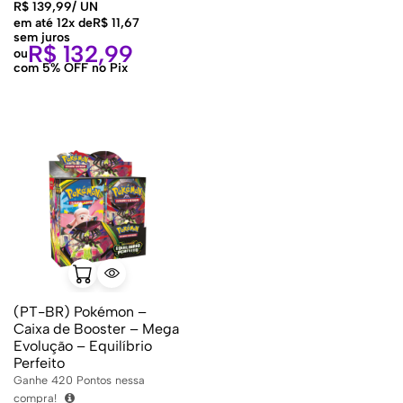
R$
139,99
/
UN
em até 12x de
R$
11,67
sem juros
R$
132,99
ou
com 5% OFF no Pix
(PT-BR) Pokémon –
Caixa de Booster – Mega
Evolução – Equilíbrio
Perfeito
Ganhe
420
Pontos nessa
compra!