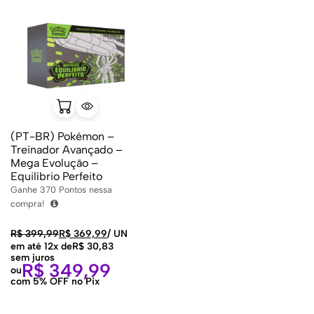
(PT-BR) Pokémon –
Treinador Avançado –
Mega Evolução –
Equilíbrio Perfeito
Ganhe
370
Pontos nessa
compra!
R$
399,99
R$
369,99
/
UN
em até 12x de
R$
30,83
sem juros
R$
349,99
ou
com 5% OFF no Pix