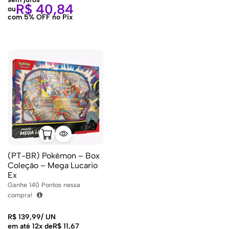
R$
40,84
ou
com 5% OFF no Pix
(PT-BR) Pokémon – Box
Coleção – Mega Lucario
Ex
Ganhe
140
Pontos nessa
compra!
R$
139,99
/
UN
em até 12x de
R$
11,67