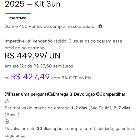
2025 – Kit 3un
ESGOTADO
Ganhe
450
Pontos ao comprar esse produto!
Imperdível
Vendendo rápido!
3
usuários colocaram esse
produto no carrinho.
R$
449,99
/
UN
em até 12x de
R$
37,50
sem juros
R$
427,49
ou
com 5% OFF no Pix
Fazer uma pergunta
Entrega & Devolução
Compartilhar
Estimativa de prazos de entrega:
1-2 dias
(São Paulo),
2-7 dias
(Brasil).
Devolva em até
30 dias
após a compra com facilidade, garantia e
segurança.