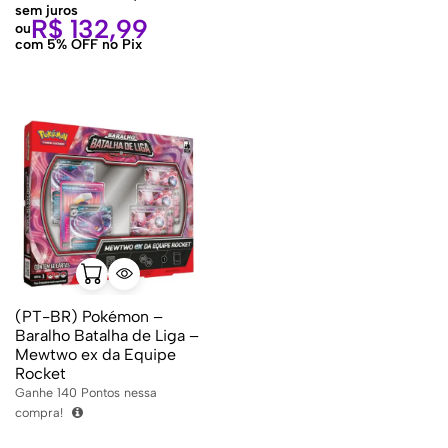
sem juros
R$
132,99
ou
com 5% OFF no Pix
(PT-BR) Pokémon –
Baralho Batalha de Liga –
Mewtwo ex da Equipe
Rocket
Ganhe
140
Pontos nessa
compra!