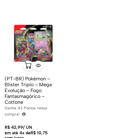
(PT-BR) Pokémon –
Blister Triplo – Mega
Evolução – Fogo
Fantasmagórico –
Cottone
Ganhe
43
Pontos nessa
compra!
R$
42,99
/
UN
em até 4x de
R$
10,75
sem juros