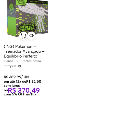
(ING) Pokémon –
Treinador Avançado –
Equilíbrio Perfeito
Ganhe
390
Pontos nessa
compra!
R$
389,99
/
UN
em até 12x de
R$
32,50
sem juros
R$
370,49
ou
com 5% OFF no Pix