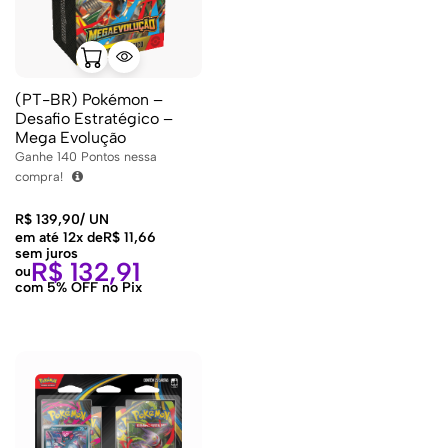
(PT-BR) Pokémon –
Desafio Estratégico –
Mega Evolução
Ganhe
140
Pontos nessa
compra!
R$
139,90
/
UN
em até 12x de
R$
11,66
sem juros
R$
132,91
ou
com 5% OFF no Pix