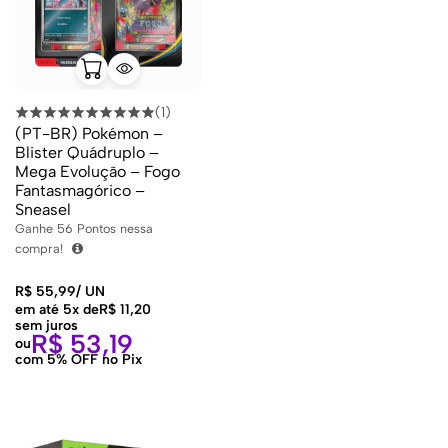
(1)
(PT-BR) Pokémon –
Blister Quádruplo –
Mega Evolução – Fogo
Fantasmagórico –
Sneasel
Ganhe
56
Pontos nessa
compra!
R$
55,99
/
UN
em até 5x de
R$
11,20
sem juros
R$
53,19
ou
com 5% OFF no Pix