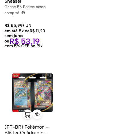
Sneasel
Ganhe
56
Pontos nessa
compra!
R$
55,99
/
UN
em até 5x de
R$
11,20
sem juros
R$
53,19
ou
com 5% OFF no Pix
(PT-BR) Pokémon –
Blister Quádruplo –