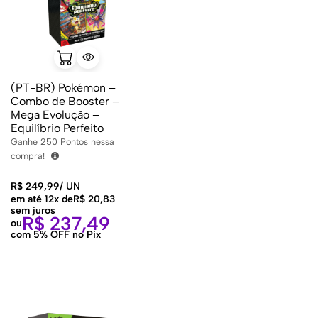
(PT-BR) Pokémon –
Combo de Booster –
Mega Evolução –
Equilíbrio Perfeito
Ganhe
250
Pontos nessa
compra!
R$
249,99
/
UN
em até 12x de
R$
20,83
sem juros
R$
237,49
ou
com 5% OFF no Pix