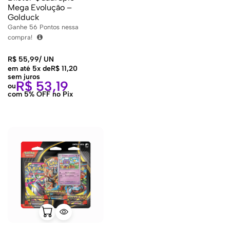
Mega Evolução –
Golduck
Ganhe
56
Pontos nessa
compra!
R$
55,99
/
UN
em até 5x de
R$
11,20
sem juros
R$
53,19
ou
com 5% OFF no Pix