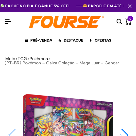
PAGUE NO PIX E GANHE 5% OFF!
PAGUE NO PIX E GANHE 5% OFF!
PAGUE NO PIX E GANHE 5% OFF!
PARCELE EM ATÉ 12X S
PARCELE EM ATÉ 12X S
PARCELE EM ATÉ 12X S
0
PRÉ-VENDA
DESTAQUE
OFERTAS
Início
TCG
Pokémon
(PT-BR) Pokémon – Caixa Coleção – Mega Luar – Gengar