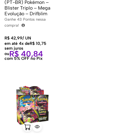
(PT-BR) Pokémon –
Blister Triplo – Mega
Evolução – Drifblim
Ganhe
43
Pontos nessa
compra!
R$
42,99
/
UN
em até 4x de
R$
10,75
sem juros
R$
40,84
ou
com 5% OFF no Pix