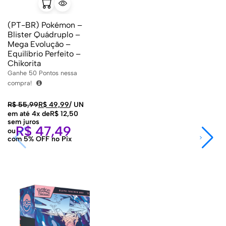
(PT-BR) Pokémon –
Blister Quádruplo –
Mega Evolução –
Equilíbrio Perfeito –
Chikorita
Ganhe
50
Pontos nessa
compra!
R$
55,99
R$
49,99
/
UN
em até 4x de
R$
12,50
sem juros
R$
47,49
ou
com 5% OFF no Pix