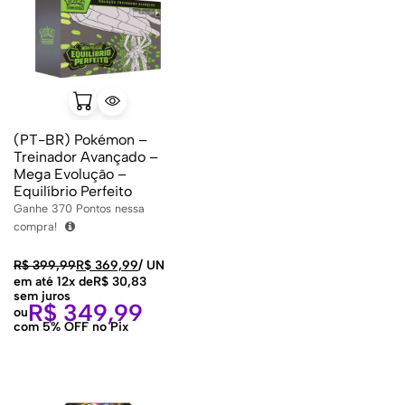
(PT-BR) Pokémon –
Treinador Avançado –
Mega Evolução –
Equilíbrio Perfeito
Ganhe
370
Pontos nessa
compra!
R$
399,99
R$
369,99
/
UN
em até 12x de
R$
30,83
sem juros
R$
349,99
ou
com 5% OFF no Pix