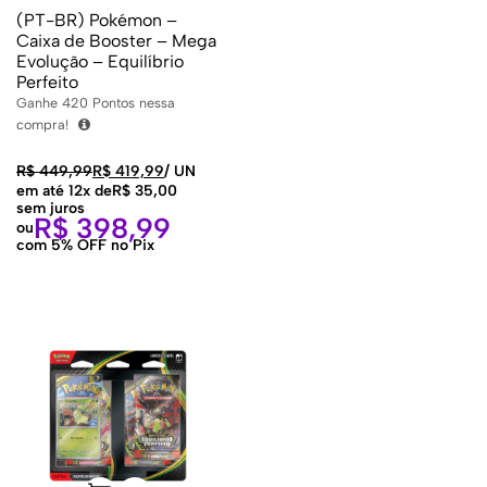
(PT-BR) Pokémon –
Caixa de Booster – Mega
Evolução – Equilíbrio
Perfeito
Ganhe
420
Pontos nessa
compra!
R$
449,99
R$
419,99
/
UN
em até 12x de
R$
35,00
sem juros
R$
398,99
ou
com 5% OFF no Pix