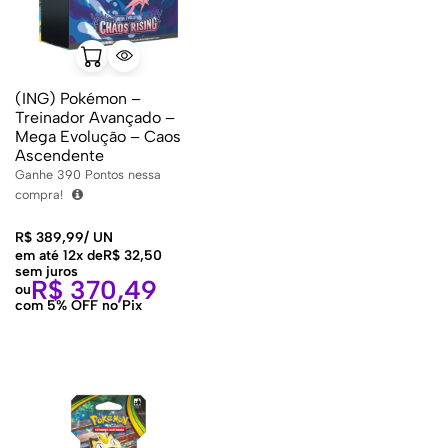
(ING) Pokémon –
Treinador Avançado –
Mega Evolução – Caos
Ascendente
Ganhe
390
Pontos nessa
compra!
R$
389,99
/
UN
em até 12x de
R$
32,50
sem juros
R$
370,49
ou
com 5% OFF no Pix