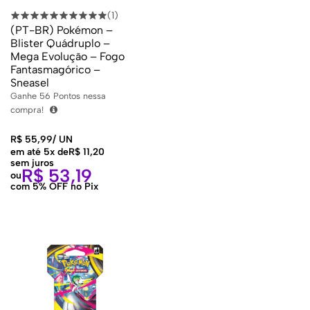
(1)
(PT-BR) Pokémon –
Blister Quádruplo –
Mega Evolução – Fogo
Fantasmagórico –
Sneasel
Ganhe
56
Pontos nessa
compra!
R$
55,99
/
UN
em até 5x de
R$
11,20
sem juros
R$
53,19
ou
com 5% OFF no Pix