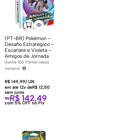
(PT-BR) Pokémon –
Desafio Estratégico –
Escarlate e Violeta –
Amigos de Jornada
Ganhe
150
Pontos nessa
compra!
R$
149,99
/
UN
em até 12x de
R$
12,50
sem juros
R$
142,49
ou
com 5% OFF no Pix