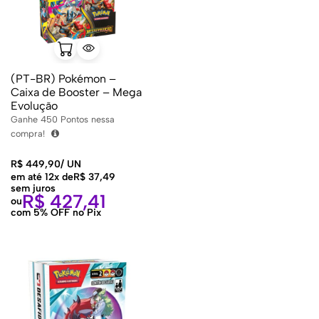
(PT-BR) Pokémon –
Caixa de Booster – Mega
Evolução
Ganhe
450
Pontos nessa
compra!
R$
449,90
/
UN
em até 12x de
R$
37,49
sem juros
R$
427,41
ou
com 5% OFF no Pix