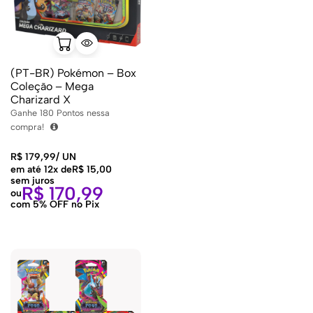
(PT-BR) Pokémon – Box
Coleção – Mega
Charizard X
Ganhe
180
Pontos nessa
compra!
R$
179,99
/
UN
em até 12x de
R$
15,00
sem juros
R$
170,99
ou
com 5% OFF no Pix