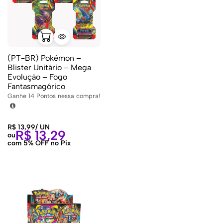
(PT-BR) Pokémon –
Blister Unitário – Mega
Evolução – Fogo
Fantasmagórico
Ganhe
14
Pontos nessa compra!
R$
13,99
/
UN
R$
13,29
ou
com 5% OFF no Pix