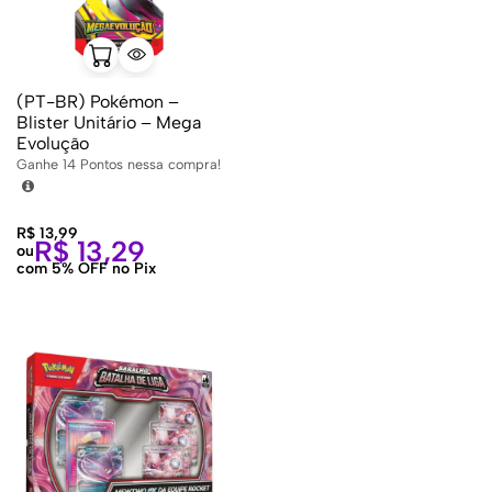
(PT-BR) Pokémon –
Blister Unitário – Mega
Evolução
Ganhe
14
Pontos nessa compra!
R$
13,99
R$
13,29
ou
com 5% OFF no Pix