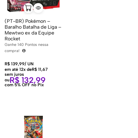
(PT-BR) Pokémon –
Baralho Batalha de Liga –
Mewtwo ex da Equipe
Rocket
Ganhe
140
Pontos nessa
compra!
R$
139,99
/
UN
em até 12x de
R$
11,67
sem juros
R$
132,99
ou
com 5% OFF no Pix