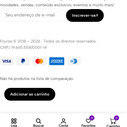
novidades, vendas, conteúdo exclusivo, eventos e muito mais!
Inscrever-se
Fourse © 2018 – 2026
·
Todos os direitos reservados.
CNPJ 19.665.558/0001-14
Não há produtos na lista de comparação.
Adicionar ao carrinho
0
0
Loja
Buscar
Conta
Favoritos
Carrinho