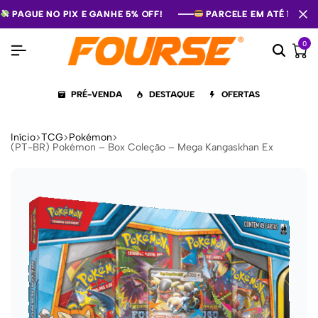
PAGUE NO PIX E GANHE 5% OFF!
PAGUE NO PIX E GANHE 5% OFF!
PAGUE NO PIX E GANHE 5% OFF!
PARCELE EM ATÉ 12X S
PARCELE EM ATÉ 12X S
PARCELE EM ATÉ 12X S
0
PRÉ-VENDA
DESTAQUE
OFERTAS
Início
TCG
Pokémon
(PT-BR) Pokémon – Box Coleção – Mega Kangaskhan Ex