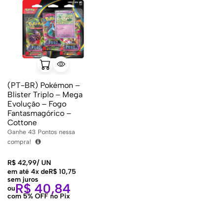
(PT-BR) Pokémon –
Blister Triplo – Mega
Evolução – Fogo
Fantasmagórico –
Cottone
Ganhe
43
Pontos nessa
compra!
R$
42,99
/
UN
em até 4x de
R$
10,75
sem juros
R$
40,84
ou
com 5% OFF no Pix