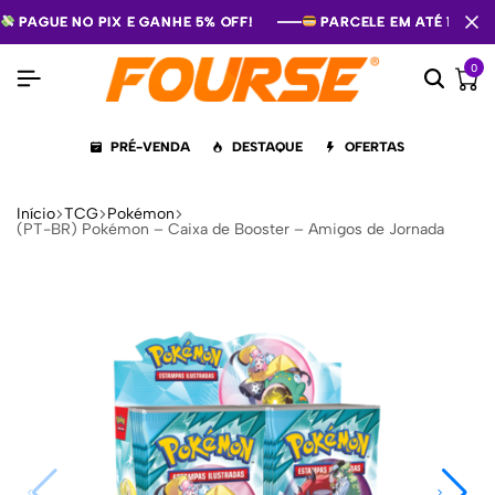
PAGUE NO PIX E GANHE 5% OFF!
PAGUE NO PIX E GANHE 5% OFF!
PAGUE NO PIX E GANHE 5% OFF!
PARCELE EM ATÉ 12X S
PARCELE EM ATÉ 12X S
PARCELE EM ATÉ 12X S
0
PRÉ-VENDA
DESTAQUE
OFERTAS
Início
TCG
Pokémon
(PT-BR) Pokémon – Caixa de Booster – Amigos de Jornada