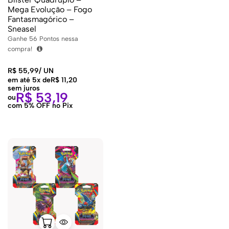
Mega Evolução – Fogo
Fantasmagórico –
Sneasel
Ganhe
56
Pontos nessa
compra!
R$
55,99
/
UN
em até 5x de
R$
11,20
sem juros
R$
53,19
ou
com 5% OFF no Pix