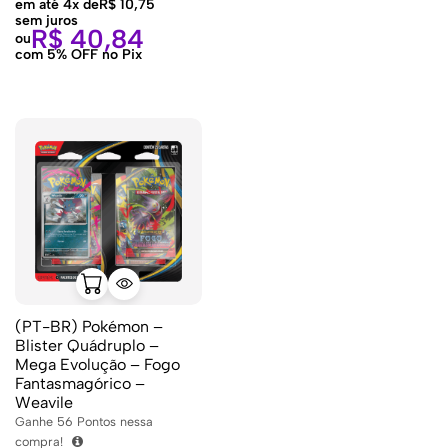
em até 4x de
R$
10,75
sem juros
R$
40,84
ou
com 5% OFF no Pix
(PT-BR) Pokémon –
Blister Quádruplo –
Mega Evolução – Fogo
Fantasmagórico –
Weavile
Ganhe
56
Pontos nessa
compra!