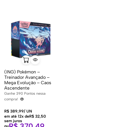
(ING) Pokémon –
Treinador Avançado –
Mega Evolução – Caos
Ascendente
Ganhe
390
Pontos nessa
compra!
R$
389,99
/
UN
em até 12x de
R$
32,50
sem juros
R$
370,49
ou