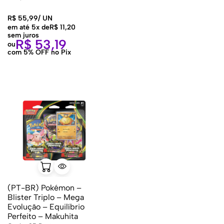
R$
55,99
/
UN
em até 5x de
R$
11,20
sem juros
R$
53,19
ou
com 5% OFF no Pix
(PT-BR) Pokémon –
Blister Triplo – Mega
Evolução – Equilíbrio
Perfeito – Makuhita