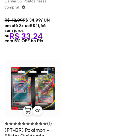
Ganhe
35
Pontos nessa
compra!
R$
42,99
R$
34,99
/
UN
em até 3x de
R$
11,66
sem juros
R$
33,24
ou
com 5% OFF no Pix
(1)
(PT-BR) Pokémon –
Blister Quádruplo –