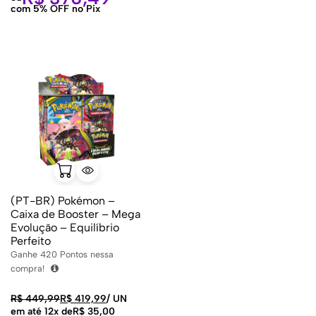
com 5% OFF no Pix
(PT-BR) Pokémon –
Caixa de Booster – Mega
Evolução – Equilíbrio
Perfeito
Ganhe
420
Pontos nessa
compra!
R$
449,99
R$
419,99
/
UN
em até 12x de
R$
35,00