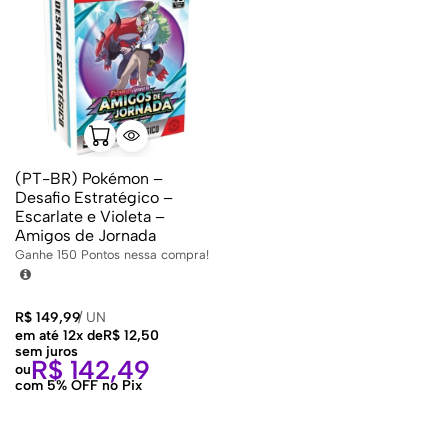
(PT-BR) Pokémon –
Desafio Estratégico –
Escarlate e Violeta –
Amigos de Jornada
Ganhe
150
Pontos nessa compra!
R$
149,99
/
UN
em até 12x de
R$
12,50
sem juros
R$
142,49
ou
com 5% OFF no Pix