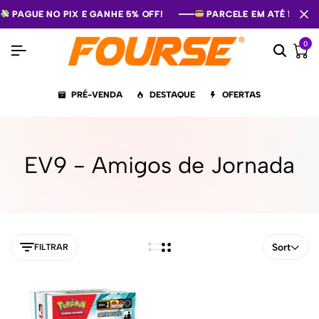
PAGUE NO PIX E GANHE 5% OFF!
PAGUE NO PIX E GANHE 5% OFF!
PAGUE NO PIX E GANHE 5% OFF!
PARCELE EM ATÉ 12X S
PARCELE EM ATÉ 12X S
PARCELE EM ATÉ 12X S
0
PRÉ-VENDA
DESTAQUE
OFERTAS
EV9 - Amigos de Jornada
Sort
FILTRAR