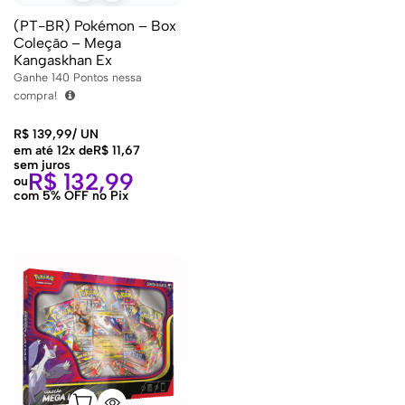
(PT-BR) Pokémon – Box
Coleção – Mega
Kangaskhan Ex
Ganhe
140
Pontos nessa
compra!
R$
139,99
/
UN
em até 12x de
R$
11,67
sem juros
R$
132,99
ou
com 5% OFF no Pix