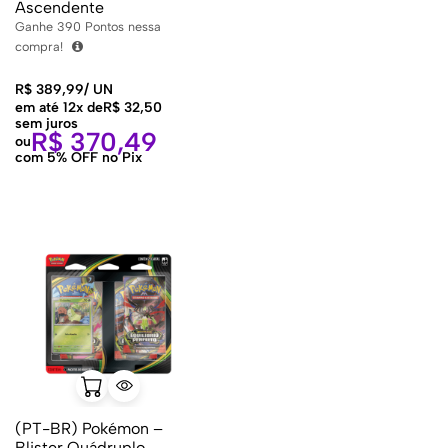
Ascendente
Ganhe
390
Pontos nessa
compra!
R$
389,99
/
UN
em até 12x de
R$
32,50
sem juros
R$
370,49
ou
com 5% OFF no Pix
(PT-BR) Pokémon –
Blister Quádruplo –