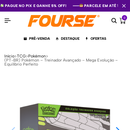
PAGUE NO PIX E GANHE 5% OFF!
PAGUE NO PIX E GANHE 5% OFF!
PAGUE NO PIX E GANHE 5% OFF!
PARCELE EM ATÉ 12X S
PARCELE EM ATÉ 12X S
PARCELE EM ATÉ 12X S
0
PRÉ-VENDA
DESTAQUE
OFERTAS
Início
TCG
Pokémon
(PT-BR) Pokémon – Treinador Avançado – Mega Evolução –
Equilíbrio Perfeito