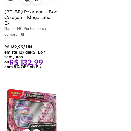
(PT-BR) Pokémon – Box
Coleção – Mega Latias
Ex
Ganhe
140
Pontos nessa
compra!
R$
139,99
/
UN
em até 12x de
R$
11,67
sem juros
R$
132,99
ou
com 5% OFF no Pix