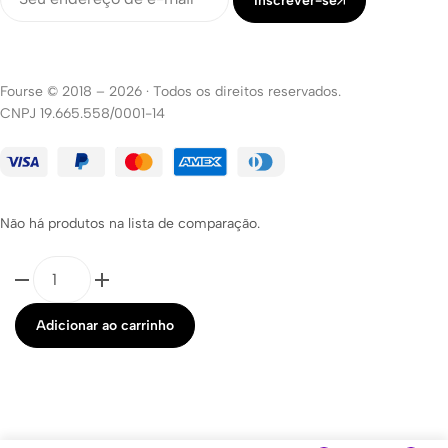
Inscrever-se
Fourse © 2018 – 2026
·
Todos os direitos reservados.
CNPJ 19.665.558/0001-14
Não há produtos na lista de comparação.
Adicionar ao carrinho