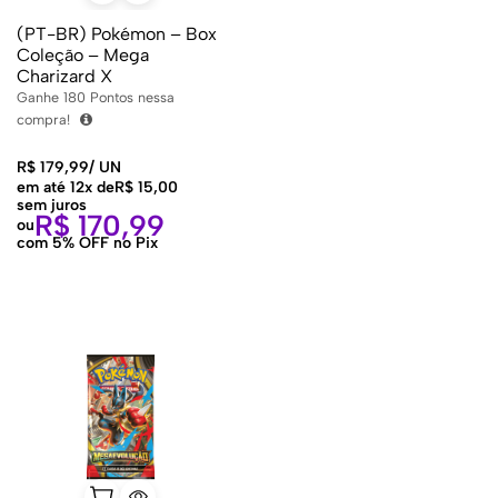
(PT-BR) Pokémon – Box
Coleção – Mega
Charizard X
Ganhe
180
Pontos nessa
compra!
R$
179,99
/
UN
em até 12x de
R$
15,00
sem juros
R$
170,99
ou
com 5% OFF no Pix