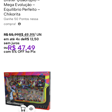
Mega Evolução –
Equilíbrio Perfeito –
Chikorita
Ganhe
50
Pontos nessa
compra!
R$
55,99
R$
49,99
/
UN
em até 4x de
R$
12,50
sem juros
R$
47,49
ou
com 5% OFF no Pix