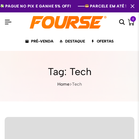
PAGUE NO PIX E GANHE 5% OFF!
PAGUE NO PIX E GANHE 5% OFF!
PAGUE NO PIX E GANHE 5% OFF!
PARCELE EM ATÉ 12X S
PARCELE EM ATÉ 12X S
PARCELE EM ATÉ 12X S
0
PRÉ-VENDA
DESTAQUE
OFERTAS
Tag:
Tech
Home
Tech